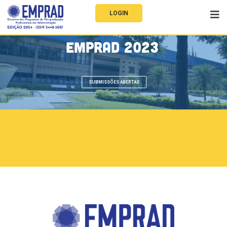
LOGIN
E
M
P
R
A
D
2
0
2
3
2
3
e
2
4
N
o
v
e
m
b
r
o
2
0
2
3
|
F
E
A
-
U
S
P
SUBMISSÕES ABERTAS
PATROCINE