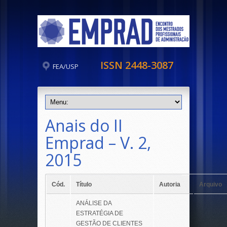
ISSN 2448-3087
FEA/USP
Anais do II
Emprad – V. 2,
2015
Cód.
Título
Autoria
Arquivo
ANÁLISE DA
ESTRATÉGIA DE
GESTÃO DE CLIENTES