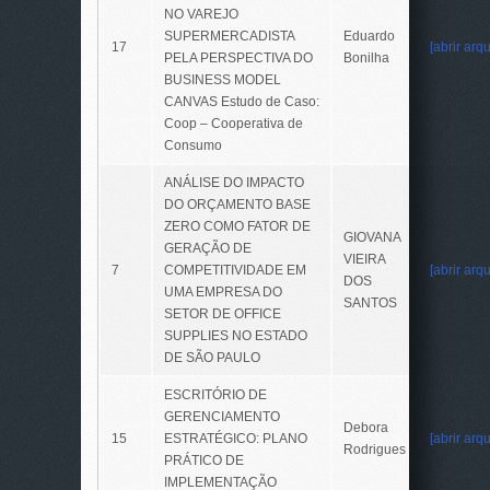
NO VAREJO
SUPERMERCADISTA
Eduardo
17
[abrir arqu
PELA PERSPECTIVA DO
Bonilha
BUSINESS MODEL
CANVAS Estudo de Caso:
Coop – Cooperativa de
Consumo
ANÁLISE DO IMPACTO
DO ORÇAMENTO BASE
ZERO COMO FATOR DE
GIOVANA
GERAÇÃO DE
VIEIRA
7
COMPETITIVIDADE EM
[abrir arqu
DOS
UMA EMPRESA DO
SANTOS
SETOR DE OFFICE
SUPPLIES NO ESTADO
DE SÃO PAULO
ESCRITÓRIO DE
GERENCIAMENTO
Debora
15
ESTRATÉGICO: PLANO
[abrir arqu
Rodrigues
PRÁTICO DE
IMPLEMENTAÇÃO