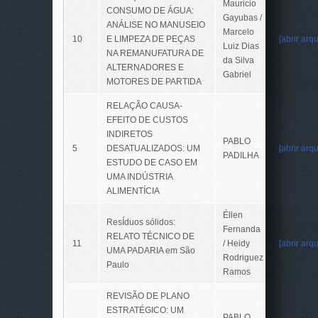
Mauricio
CONSUMO DE ÁGUA:
Gayubas /
ANÁLISE NO MANUSEIO
Marcelo
10
E LIMPEZA DE PEÇAS
[abrir arqu
Luiz Dias
NA REMANUFATURA DE
da Silva
ALTERNADORES E
Gabriel
MOTORES DE PARTIDA
RELAÇÃO CAUSA-
EFEITO DE CUSTOS
INDIRETOS
PABLO
5
DESATUALIZADOS: UM
[abrir arqu
PADILHA
ESTUDO DE CASO EM
UMA INDÚSTRIA
ALIMENTÍCIA
Éllen
ResÍduos sólidos:
Fernanda
RELATO TÉCNICO DE
11
/ Heidy
[abrir arqu
UMA PADARIA em São
Rodriguez
Paulo
Ramos
REVISÃO DE PLANO
ESTRATÉGICO: UM
PABLO