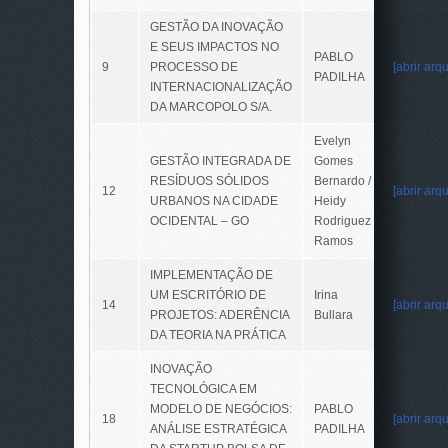
GESTÃO DA INOVAÇÃO
E SEUS IMPACTOS NO
PABLO
9
PROCESSO DE
[abrir arqu
PADILHA
INTERNACIONALIZAÇÃO
DA MARCOPOLO S/A.
Evelyn
GESTÃO INTEGRADA DE
Gomes
RESÍDUOS SÓLIDOS
Bernardo /
12
[abrir arqu
URBANOS NA CIDADE
Heidy
OCIDENTAL – GO
Rodriguez
Ramos
IMPLEMENTAÇÃO DE
UM ESCRITÓRIO DE
Irina
14
[abrir arqu
PROJETOS: ADERÊNCIA
Bullara
DA TEORIA NA PRÁTICA
INOVAÇÃO
TECNOLÓGICA EM
MODELO DE NEGÓCIOS:
PABLO
18
[abrir arqu
ANÁLISE ESTRATÉGICA
PADILHA