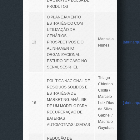
DA STARTUP BOLSA DE
PRODUTOS
O PLANEJAMENTO
ESTRATÉGICO COM
UTILIZAÇÃO DE
CENÁRIOS
Maristela
13
PROSPECTIVOS E O
[abrir arqu
Nunes
ALINHAMENTO
ORGANIZACIONAL:
ESTUDO DE CASO NO
SENAI, SESI e IEL
Thiago
POLÍTICA NACIONAL DE
Chiorino
RESÍDUOS SÓLIDOS E
Costa /
ESTRATÉGIA DE
Marcelo
MARKETING: ANÁLISE
16
Luiz Dias
[abrir arqu
DE UM MODELO PARA
da Silva
RECUPERAÇÃO DE
Gabriel /
BATERIAS
Mauricio
AUTOMOTIVAS USADAS
Gayubas
REDUÇÃO DE