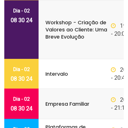
Dia - 02
08 30 24
Workshop - Criação de
19
Valores ao Cliente: Uma
- 20:00
Breve Evolução
Dia - 02
20
Intervalo
- 20:45
08 30 24
Dia - 02
20
Empresa Familiar
- 21:15
08 30 24
Plataformas de