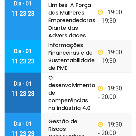
Dia - 01
Limites: A Força
19:00
das Mulheres
11 23 23
Empreendedoras
- 19:30
Diante das
Adversidades
Informações
Dia - 01
19:00
Financeiras e de
Sustentabilidade
- 19:30
11 23 23
de PME
O
Dia - 01
desenvolvimento
19:30
de
11 23 23
- 20:00
competências
na indústria 4.0
Gestão de
Dia - 01
19:30
Riscos
- 20:00
11 23 23