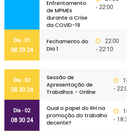
Enfrentamento
- 22:00
de MPMEs
durante a Crise
da COVID-19
Dia - 01
22:00
Fechamento do
Dia 1
- 22:10
08 29 24
Sessão de
Dia - 02
18
Apresentação de
- 22:00
08 30 24
Trabalhos - Online
Qual o papel do RH na
Dia - 02
18
promoção do trabalho
- 18:30
08 30 24
decente?