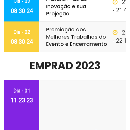
Dia - 02
21
Inovação e sua
- 21:45
08 30 24
Projeção
Premiação dos
Dia - 02
21
Melhores Trabalhos do
- 22:15
08 30 24
Evento e Encerramento
EMPRAD 2023
Dia - 01
11 23 23