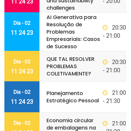
and sustainability
- 20:00
11 24 23
challenges
AI Generativa para
Dia - 02
Resolução de
20:30
Problemas
11 24 23
- 21:00
Empresariais: Casos
de Sucesso
QUE TAL RESOLVER
Dia - 02
20:30
PROBLEMAS
- 21:00
11 24 23
COLETIVAMENTE?
Dia - 02
21:00
Planejamento
Estratégico Pessoal
- 21:30
11 24 23
Economia circular
Dia - 02
21:00
de embalagens na