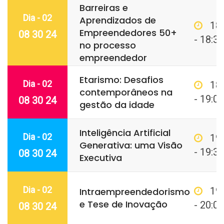
Barreiras e
Dia - 02
Aprendizados de
18
Empreendedores 50+
08 30 24
- 18:30
no processo
empreendedor
Etarismo: Desafios
Dia - 02
18
contemporâneos na
- 19:00
08 30 24
gestão da idade
Inteligência Artificial
Dia - 02
19
Generativa: uma Visão
- 19:30
08 30 24
Executiva
Dia - 02
19
Intraempreendedorismo
e Tese de Inovação
- 20:00
08 30 24