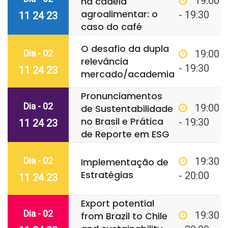
19:00
na cadeia
agroalimentar: o
- 19:30
11 24 23
caso do café
O desafio da dupla
Dia - 02
19:00
relevância
- 19:30
11 24 23
mercado/academia
Pronunciamentos
Dia - 02
19:00
de Sustentabilidade
no Brasil e Prática
- 19:30
11 24 23
de Reporte em ESG
Dia - 02
19:30
Implementação de
Estratégias
- 20:00
11 24 23
Export potential
Dia - 02
19:30
from Brazil to Chile