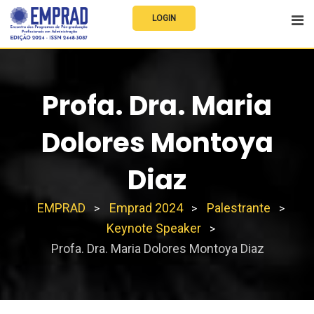
LOGIN
Profa. Dra. Maria
Dolores Montoya
Diaz
EMPRAD
Emprad 2024
Palestrante
>
>
>
Keynote Speaker
>
Profa. Dra. Maria Dolores Montoya Diaz