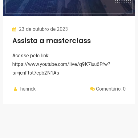
23 de outubro de 2023
Assista a masterclass
Acesse pelo link:
https://www.youtube.com/live/q9K7iuu6Ffw?
si=jcnFtst7cpb2N1As
henrick
Comentário: 0