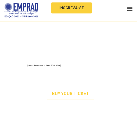
INSCREVA-SE
1
7
-
2
5
O
c
t
o
b
e
r
2
0
2
2
|
T
o
b
a
c
c
o
D
o
c
k
,
L
o
n
d
o
n
M
a
r
k
e
t
i
n
g
C
o
n
f
e
r
e
n
c
e
e
2
0
2
2
[rt-countdown style="2" date="2018/10/09"]
BUY YOUR TICKET