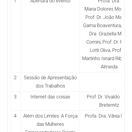
1
Abertura do evento
Profa. Dra.
Maria Dolores Montoya
Prof. Dr. João Maurici
Gama Boaventura, Prof
Dra. Graziella Maria
Comini, Prof. Dr. Fábio
Lotti Oliva, Prof. Dr.
Martinho Isnard Ribeiro
Almeida
2
Sessão de Apresentação
dos Trabalhos
3
Internet das coisas
Prof. Dr. Vivaldo José
Breternitz
4
Além dos Limites: A Força
Profa. Dra. Vânia Nassi
das Mulheres