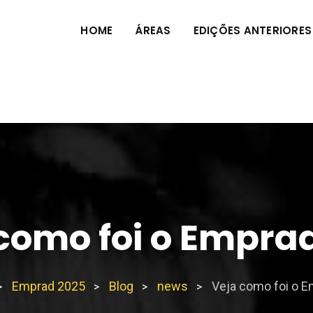
HOME
ÁREAS
EDIÇÕES ANTERIORES
como foi o Empra
Emprad 2025
Blog
news
Veja como foi o 
>
>
>
>