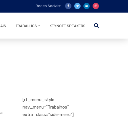
Redes Sociais:
AIS
TRABALHOS
KEYNOTE SPEAKERS
[rt_menu_style
nav_menu=”Trabalhos”
ra
extra_class=”side-menu”]