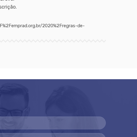
scrição.
3A%2F%2Femprad.org.br/2020%2Fregras-de-