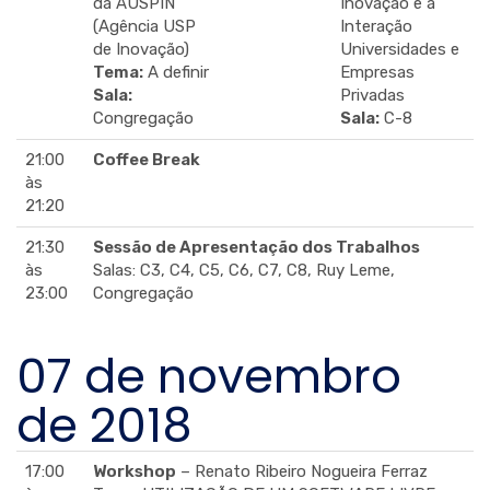
da AUSPIN
Inovação e a
(Agência USP
Interação
de Inovação)
Universidades e
Tema:
A definir
Empresas
Sala:
Privadas
Congregação
Sala:
C-8
21:00
Coffee Break
às
21:20
21:30
Sessão de Apresentação dos Trabalhos
às
Salas: C3, C4, C5, C6, C7, C8, Ruy Leme,
23:00
Congregação
07 de novembro
de 2018
17:00
Workshop
– Renato Ribeiro Nogueira Ferraz