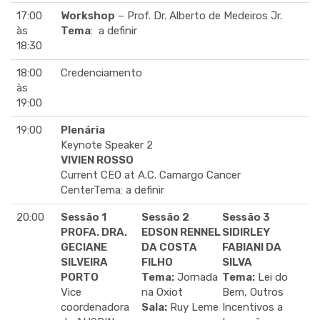
17:00
Workshop
– Prof. Dr. Alberto de Medeiros Jr.
às
Tema
: a definir
18:30
18:00
Credenciamento
às
19:00
19:00
Plenária
Keynote Speaker 2
VIVIEN ROSSO
Current CEO at A.C. Camargo Cancer
CenterTema: a definir
20:00
Sessão 1
Sessão 2
Sessão 3
PROFA. DRA.
EDSON RENNEL
SIDIRLEY
GECIANE
DA COSTA
FABIANI DA
SILVEIRA
FILHO
SILVA
PORTO
Tema:
Jornada
Tema:
Lei do
Vice
na Oxiot
Bem, Outros
coordenadora
Sala:
Ruy Leme
Incentivos a